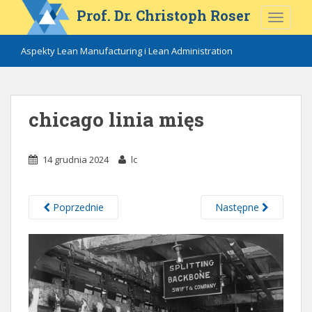
S
Prof. Dr. Christoph Roser
TOGGLE
k
i
Aspekty Lean Manufacturing i Lean Administration
p
t
o
m
chicago linia mięs
a
i
n
14 grudnia 2024
lc
c
o
n
Poprzednie
Następne
t
e
n
t